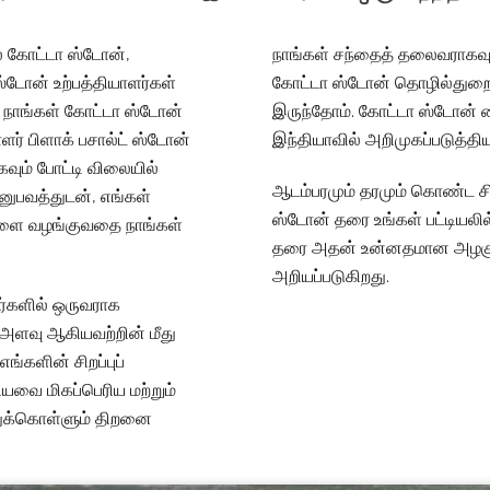
் கோட்டா ஸ்டோன்,
நாங்கள் சந்தைத் தலைவராகவும்
் ஸ்டோன் உற்பத்தியாளர்கள்
கோட்டா ஸ்டோன் தொழில்துறையி
. நாங்கள் கோட்டா ஸ்டோன்
இருந்தோம். கோட்டா ஸ்டோன் 
ாளர் பிளாக் பசால்ட் ஸ்டோன்
இந்தியாவில் அறிமுகப்படுத்தி
வும் போட்டி விலையில்
ஆடம்பரமும் தரமும் கொண்ட ச
ுபவத்துடன், எங்கள்
ஸ்டோன் தரை உங்கள் பட்டியலில
ுகளை வழங்குவதை நாங்கள்
தரை அதன் உன்னதமான அழகு, வ
அறியப்படுகிறது.
ர்களில் ஒருவராக
் அளவு ஆகியவற்றின் மீது
எங்களின் சிறப்புப்
யவை மிகப்பெரிய மற்றும்
்துக்கொள்ளும் திறனை