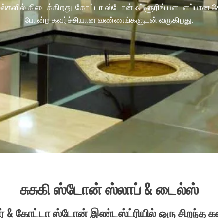
ில் கிடைக்கிறது. கோட்டா ஸ்டோன் ஃப்ளூரிங் பளபளப்பான தோற்றம் 
போன்ற கவர்ச்சியான வண்ணங்களுடன் வருகிறது.
சுசுகி ஸ்டோன் ஸ்லாப் & டைல்ஸ்
டர் & கோட்டா ஸ்டோன் இண்டஸ்ட்ரியில் ஒரு சிறந்த கண