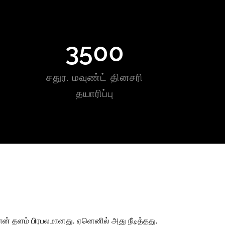
3500
சதுர. மவுண்ட் தினசரி
தயாரிப்பு
ன் தளம் பிரபலமானது, ஏனெனில் அது நீடித்தது,