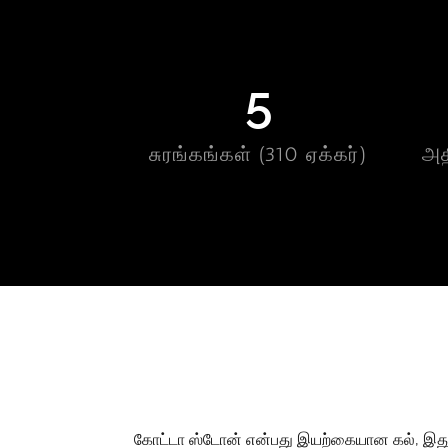
5
சுரங்கங்கள் (310 ஏக்கர்)
அத
கோட்டா ஸ்டோன் என்பது இயற்கையான கல், இது வ